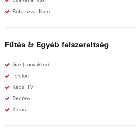
Csatorna: Van
Bútorozva: Nem
Fűtés & Egyéb felszereltség
Gáz (konvektor)
Telefon
Kábel TV
Redőny
Kamra