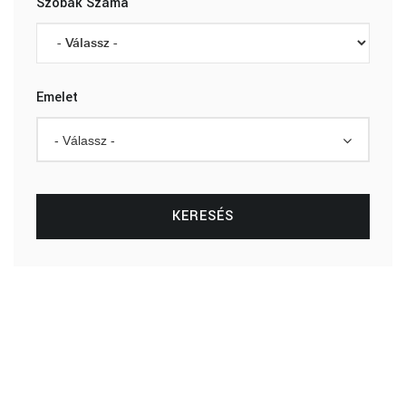
Szobák Száma
Emelet
- Válassz -
KERESÉS