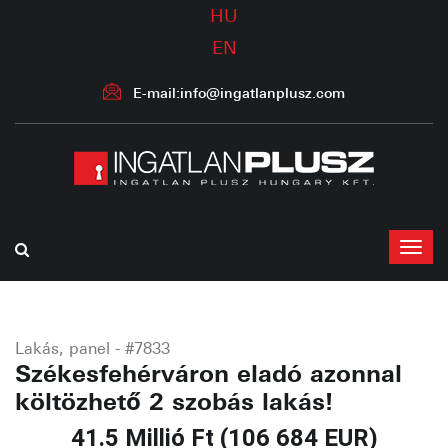
HU
EN
E-mail:info@ingatlanplusz.com
Lakás, panel - #7833
Székesfehérváron eladó azonnal
költözhető 2 szobás lakás!
41.5 Millió Ft (106 684 EUR)