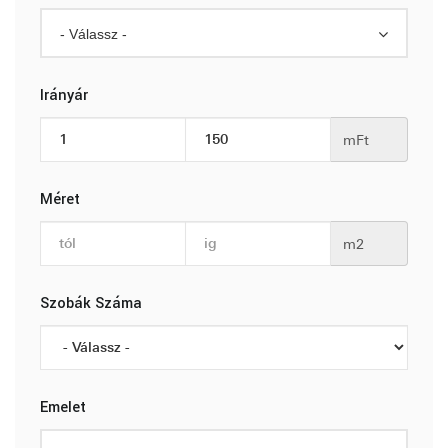
- Válassz -
Irányár
mFt
Méret
m2
Szobák Száma
Emelet