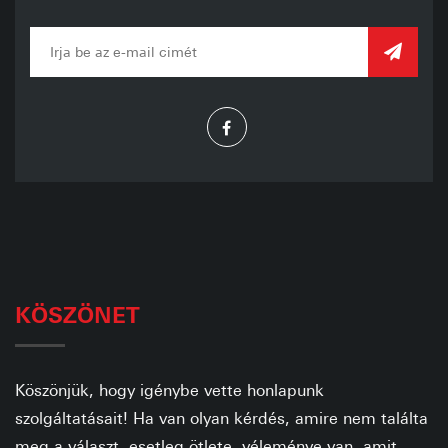
KÖSZÖNET
Köszönjük, hogy igénybe vette honlapunk
szolgáltatásait! Ha van olyan kérdés, amire nem találta
meg a választ, esetleg ötlete, véleménye van, amit