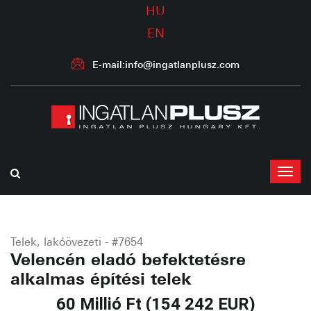
HU
EN
E-mail:info@ingatlanplusz.com
Telek, lakóövezeti - #7654
Velencén eladó befektetésre
alkalmas építési telek
60 Millió Ft (154 242 EUR)