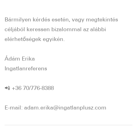
Bármilyen kérdés esetén, vagy megtekintés
céljából keressen bizalommal az alábbi
elérhetőségek egyikén.
Ádám Erika
Ingatlanreferens
📲 +36 70/776-8388
E-mail: adam.erika@ingatlanplusz.com